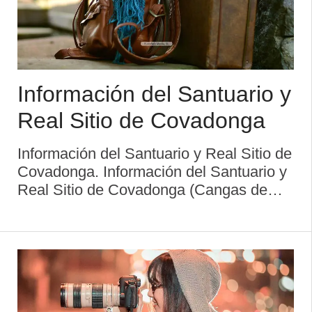
Información del Santuario y
Real Sitio de Covadonga
Información del Santuario y Real Sitio de
Covadonga. Información del Santuario y
Real Sitio de Covadonga (Cangas de
Onís). Permanece abierta del 16 febrero
al 31 octubre. La basílica, junto a la
cueva donde se venera la imagen de la
Sa ...