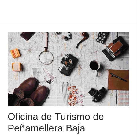
23/10: Miércoles a domingo: 10:00 a
14:00 y 16.00 a 19:00 h. Cerrado lunes y
martes Qué visitar. Aún teniendo en
cuenta su re ...
Oficina de Turismo de
Peñamellera Baja