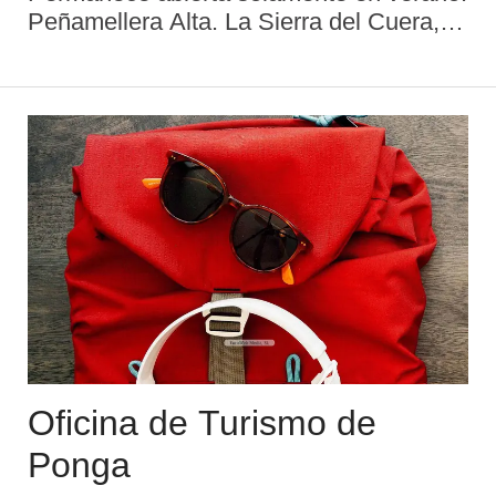
Peñamellera Alta. La Sierra del Cuera, el
Cares y los Picos de Europa definen su
orografía. Las truchas y los salmones,
los rebecos y los corzos son personajes
d ...
Oficina de Turismo de
Ponga