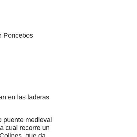
 en Poncebos
n en las laderas
to puente medieval
a cual recorre un
 Colines, que da