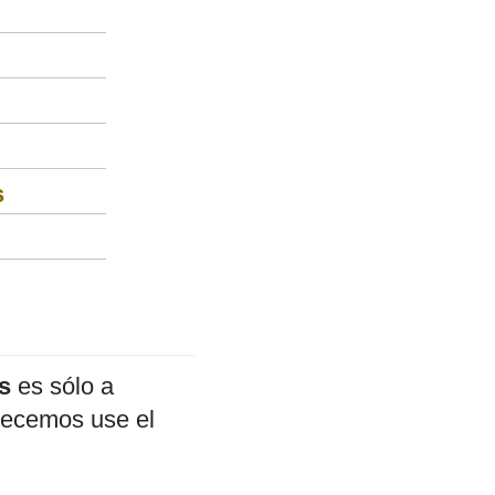
s
s
es sólo a
adecemos use el