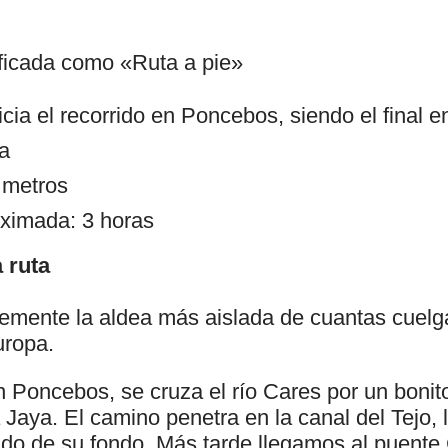
ificada como «Ruta a pie»
icia el recorrido en Poncebos, siendo el final
ja
 metros
ximada: 3 horas
 ruta
emente la aldea más aislada de cuantas cuelga
uropa.
en Poncebos, se cruza el río Cares por un boni
aya. El camino penetra en la canal del Tejo, l
ado de su fondo. Más tarde llegamos al puente