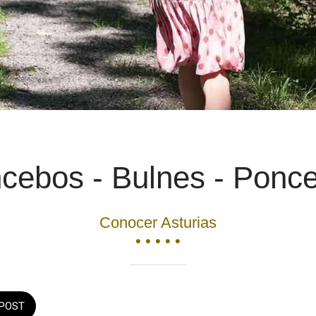
cebos - Bulnes - Ponc
Conocer Asturias
• • • • •
POST