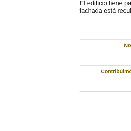
El edificio tiene 
fachada está recub
Not
Contribuimo