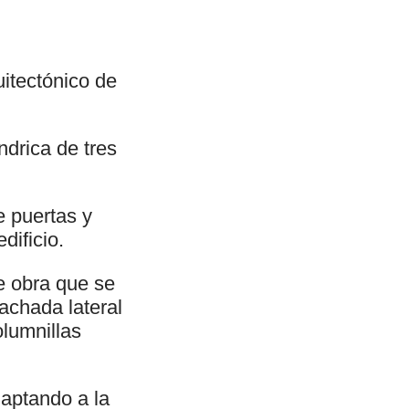
uitectónico de
ndrica de tres
e puertas y
dificio.
e obra que se
fachada lateral
olumnillas
daptando a la