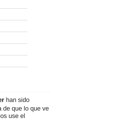
er
han sido
a de que lo que ve
mos use el