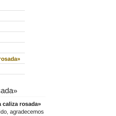
 rosada»
osada»
 caliza rosada»
enido, agradecemos