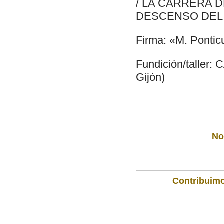
/ LA CARRERA D
DESCENSO DEL
Firma: «M. Pontic
Fundición/taller: 
Gijón)
Not
Contribuimo