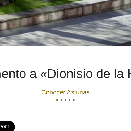
nto a «Dionisio de la 
Conocer Asturias
• • • • •
POST