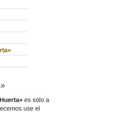
rta»
a»
 Huerta»
es sólo a
adecemos use el