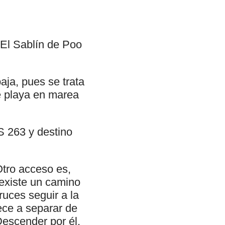
 El Sablín de Poo
aja, pues se trata
te playa en marea
S 263 y destino
Otro acceso es,
 existe un camino
ruces seguir a la
ece a separar de
Descender por él,