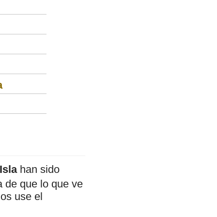
a
Isla
han sido
a de que lo que ve
mos use el