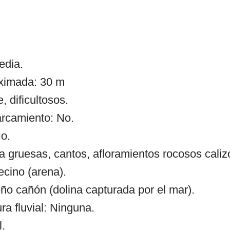
edia.
oximada: 30 m
, dificultosos.
arcamiento: No.
o.
a gruesas, cantos, afloramientos rocosos caliz
ecino (arena).
o cañón (dolina capturada por el mar).
 fluvial: Ninguna.
l.