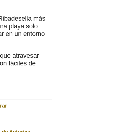
 Ribadesella más
una playa solo
ar en un entorno
 que atravesar
on fáciles de
rar
 de Asturias