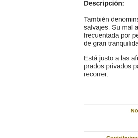
Descripción:
También denominad
salvajes. Su mal a
frecuentada por p
de gran tranquilid
Está justo a las a
prados privados p
recorrer.
Not
Contribuimo