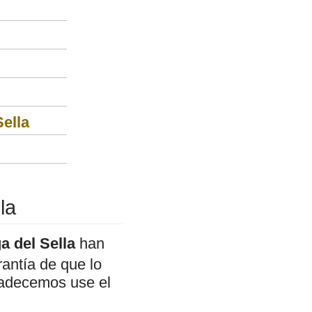
Sella
la
a del Sella
han
antía de que lo
gradecemos use el