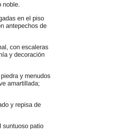
o noble.
gadas en el piso
con antepechos de
nal, con escaleras
mía y decoración
a piedra y menudos
ve amartillada;
ado y repisa de
 suntuoso patio