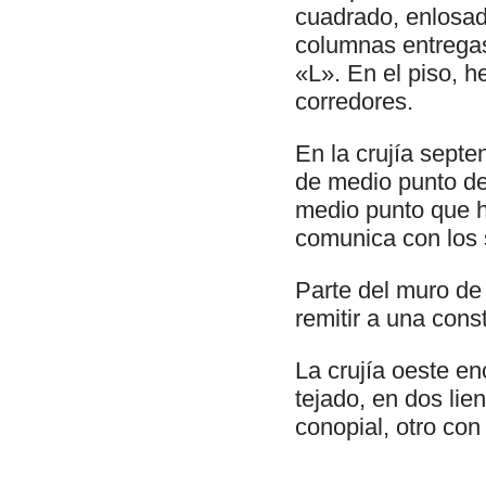
cuadrado, enlosad
columnas entregas
«L». En el piso, h
corredores.
En la crujía septe
de medio punto de 
medio punto que ha
comunica con los s
Parte del muro de 
remitir a una const
La crujía oeste en
tejado, en dos lie
conopial, otro con