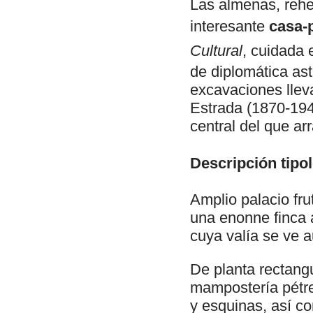
Las almenas, rehe
interesante
casa-p
Cultural
, cuidada 
de diplomática ast
excavaciones llev
Estrada (1870-1941
central del que ar
Descripción tipol
Amplio palacio fru
una enonne finca 
cuya valía se ve 
De planta rectangu
mampostería pétrea
y esquinas, así c