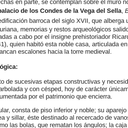
chas en parte, se contemplan sobre el muro no
alacio de los Condes de la Vega del Sella
,
B
edificación barroca del siglo XVII, que alberg
uriana, memorias y restos arqueológicos salid
adas a cabo por el insigne prehistoriador Ric
), quien habitó esta noble casa, articulada en
rancan escalones hacia la torre medieval.
ógica:
to de sucesivas etapas constructivas y necesid
arbolada y con césped, hoy de carácter únicam
aumentada por el patrimonio que encierra.
lar, consta de piso inferior y noble; su aparej
 y sillar, éste destinado al recercado de vano
omo las bolas, que rematan los ángulos; la caj