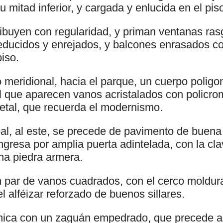
u mitad inferior, y cargada y enlucida en el pis
ribuyen con regularidad, y priman ventanas ras
reducidos y enrejados, y balcones enrasados 
piso.
 meridional, hacia el parque, un cuerpo poligo
el que aparecen vanos acristalados con policro
getal, que recuerda el modernismo.
pal, al este, se precede de pavimento de buen
ingresa por amplia puerta adintelada, con la cla
una piedra armera.
 par de vanos cuadrados, con el cerco moldur
el alféizar reforzado de buenos sillares.
ica con un zaguán empedrado, que precede al