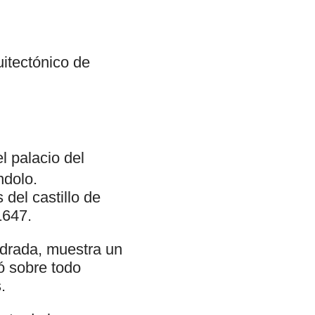
uitectónico de
el palacio del
ndolo.
del castillo de
1647.
adrada, muestra un
ó sobre todo
.