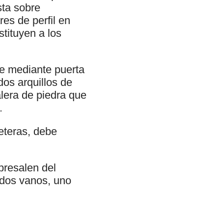
sta sobre
es de perfil en
stituyen a los
de mediante puerta
dos arquillos de
alera de piedra que
.
aeteras, debe
bresalen del
y dos vanos, uno