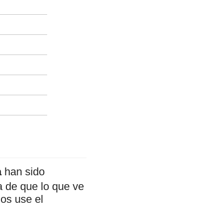
a
han sido
a de que lo que ve
mos use el