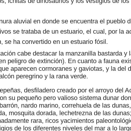
s, icnitas de dinosaurios y los vestigios de los
nura aluvial en donde se encuentra el pueblo 
ivos se trataba de un estuario, el cual, por la a
 se ha convertido en un estuario fósil.
tación cabe destacar la manzanilla bastarda y 
n peligro de extinción). En cuanto a fauna exi
 que aparecen cormoranes y gaviotas, y la del d
lcón peregrino y la rana verde.
peñas, desfiladero creado por el arroyo del A
on su pequeño pero valioso sistema dunar do
barrón, nardo marino, correhuela de las dunas
da, mosquita dorada, lechetrezna de las dunas
adamente rara, ricos yacimientos paleontológi
igios de los diferentes niveles del mar a lo larg