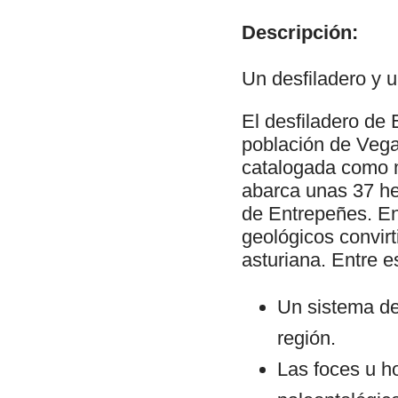
Descripción:
Un desfiladero y 
El desfiladero de
población de Vega
catalogada como m
abarca unas 37 hec
de Entrepeñes. En
geológicos convirt
asturiana. Entre 
Un sistema de
región.
Las foces u h