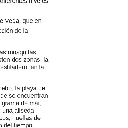
 diferentes niveles
de Vega, que en
cción de la
las mosquitas
sten dos zonas: la
esfiladero, en la
cebo; la playa de
nde se encuentran
, grama de mar,
; una aliseda
cos, huellas de
o del tiempo,