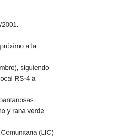
/2001.
 próximo a la
ombre), siguiendo
 local RS-4 a
 pantanosas.
no y rana verde.
 Comunitaria (LIC)