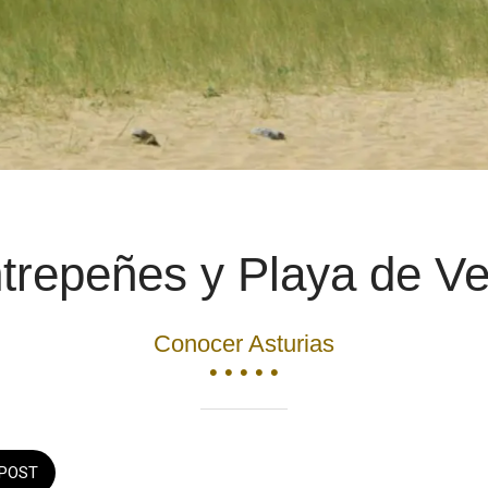
trepeñes y Playa de V
Conocer Asturias
• • • • •
POST