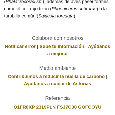
(
Phalacrocorax sp.
), además de aves paseriformes
como el colirrojo tizón (
Phoenicurus ochrurus
) o la
tarabilla común (
Saxicola torcuata
).
Colabora con nosotros
Notificar error
|
Sube tu información
|
Ayúdanos
a mejorar
Medio ambiente
Contribuimos a reducir la huella de carbono
|
Ayúdanos a cuidar de Asturias
Referencia
Q1FR8KP 2319PLN FSJ7O30 GQFCOYU