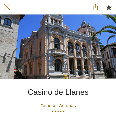
Casino de Llanes
Conocer Asturias
• • • • •