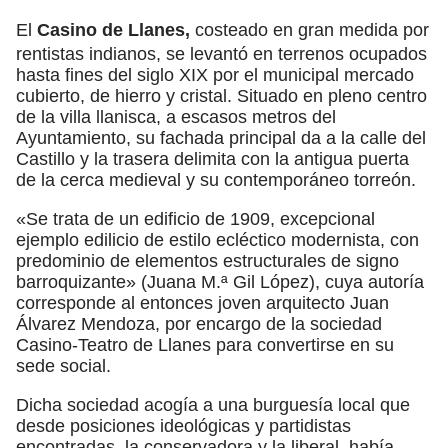
El
Casino de Llanes,
costeado en gran medida por
rentistas indianos, se levantó en terrenos ocupados
hasta fines del siglo XIX por el municipal mercado
cubierto, de hierro y cristal. Situado en pleno centro
de la villa llanisca, a escasos metros del
Ayuntamiento, su fachada principal da a la calle del
Castillo y la trasera delimita con la antigua puerta
de la cerca medieval y su contemporáneo torreón.
«Se trata de un edificio de 1909, excepcional
ejemplo edilicio de estilo ecléctico modernista, con
predominio de elementos estructurales de signo
barroquizante» (Juana M.ª Gil López), cuya autoría
corresponde al entonces joven arquitecto Juan
Álvarez Mendoza, por encargo de la sociedad
Casino-Teatro de Llanes para convertirse en su
sede social.
Dicha sociedad acogía a una burguesía local que
desde posiciones ideológicas y partidistas
encontradas, la conservadora y la liberal, había