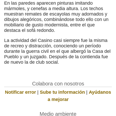
En las paredes aparecen pinturas imitando
mármoles, y cenefas a media altura. Los techos
muestran remates de escayolas muy adornados y
dibujos alegóricos, combinándose todo ello con un
mobiliario de gusto modernista, entre el que
destaca el sofá redondo.
La actividad del Casino casi siempre fue la misma
de recreo y distracción, conociendo un período
durante la guerra civil en el que albergó la Casa del
Pueblo y un juzgado. Después de la contienda fue
de nuevo la de club social.
Colabora con nosotros
Notificar error
|
Sube tu información
|
Ayúdanos
a mejorar
Medio ambiente