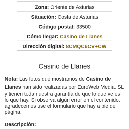
Zona:
Oriente de Asturias
Situación:
Costa de Asturias
Código postal:
33500
Cómo llegar:
Casino de Llanes
Dirección digital:
8CMQC6CV+CW
Casino de Llanes
Nota:
Las fotos que mostramos de
Casino de
Llanes
han sido realizadas por EuroWeb Media, SL
y tienen toda nuestra garantía de que lo que ve es
lo que hay. Si observa algún error en el contenido,
agradecemos use el formulario que hay a pie de
página.
Descripción: